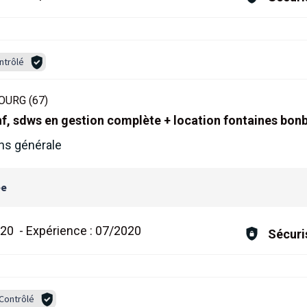
ntrôlé
URG (67)
onf, sdws en gestion complète + location fontaines bo
ns générale
ée
020
-
Expérience :
07/2020
Sécuri
Contrôlé