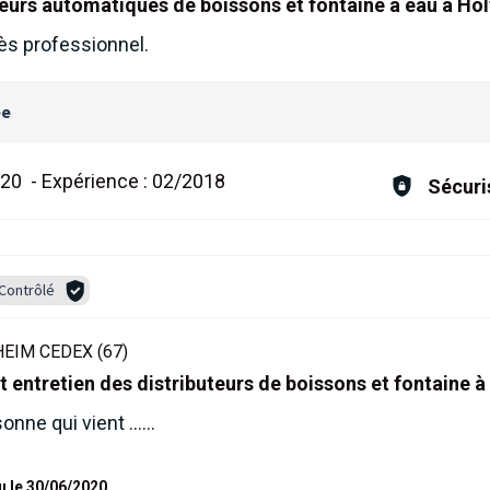
teurs automatiques de boissons et fontaine à eau à Ho
rès professionnel.
ée
020
-
Expérience :
02/2018
Sécuri
Contrôlé
IM CEDEX (67)
 entretien des distributeurs de boissons et fontaine à
nne qui vient ......
u le 30/06/2020