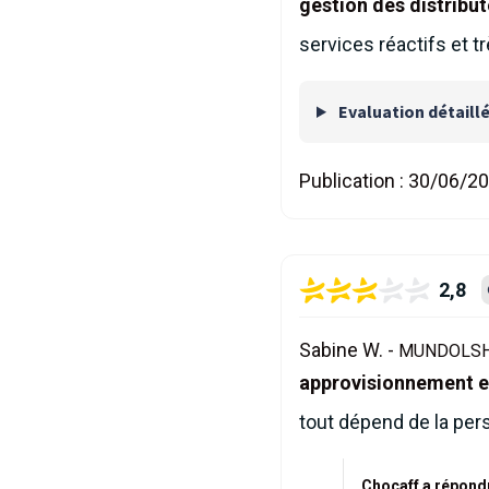
gestion des distribu
services réactifs et t
Evaluation détaill
Publication :
30/06/2
2,8
Sabine W. -
MUNDOLSHE
approvisionnement et
tout dépend de la perso
Chocaff a répond