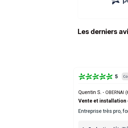
Les derniers av
5
Co
Quentin S. -
OBERNAI (
Vente et installatio
Entreprise très pro, f