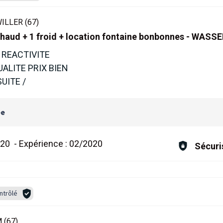
LLER (67)
chaud + 1 froid + location fontaine bonbonnes - WAS
 REACTIVITE
ALITE PRIX BIEN
UITE /
ée
020
-
Expérience :
02/2020
Sécuri
ntrôlé
 (67)