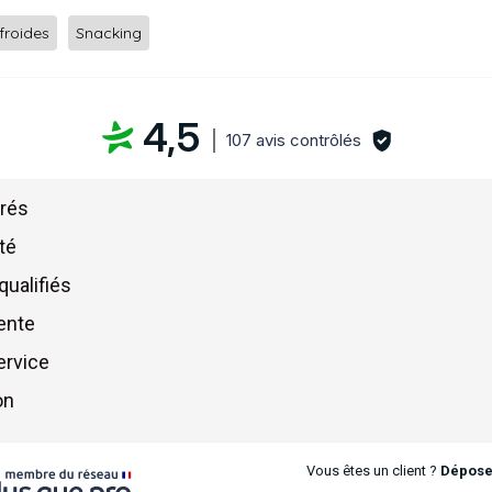
froides
Snacking
4,5
107 avis contrôlés
érés
té
qualifiés
ente
ervice
on
Vous êtes un client ?
Déposez