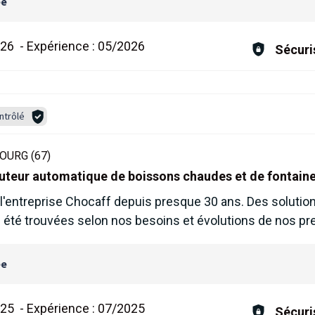
ée
026
-
Expérience :
05/2026
Sécuri
ntrôlé
OURG (67)
ibuteur automatique de boissons chaudes et de fontain
 l'entreprise Chocaff depuis presque 30 ans. Des solutio
 été trouvées selon nos besoins et évolutions de nos pre
ée
025
-
Expérience :
07/2025
Sécuri