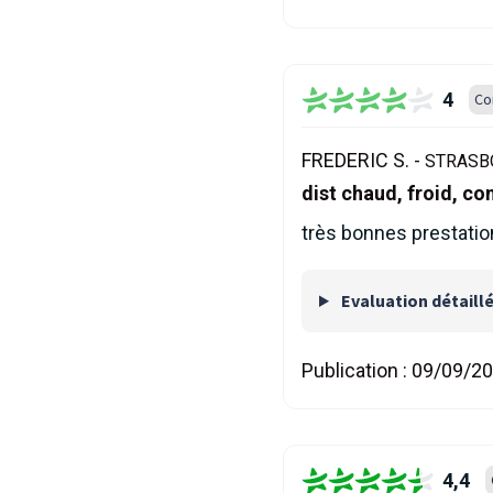
4
Co
FREDERIC S. -
STRASBO
dist chaud, froid, c
très bonnes prestatio
Evaluation détaill
Publication :
09/09/2
4,4