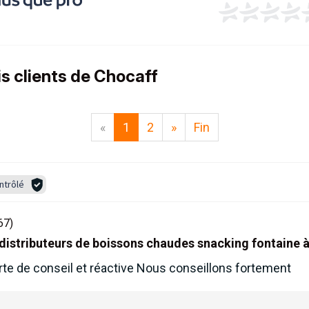
is clients de Chocaff
«
1
2
»
Fin
ntrôlé
67)
n distributeurs de boissons chaudes snacking fontaine 
orte de conseil et réactive Nous conseillons fortement